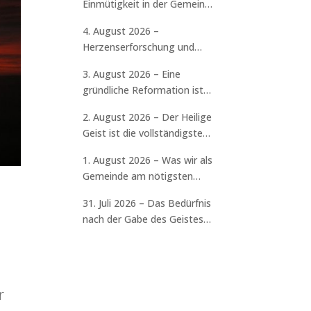
Einmütigkeit in der Gemeinde
ist erforderlich
4. August 2026 –
Herzenserforschung und
Selbstprüfung sind
3. August 2026 – Eine
erforderlich
gründliche Reformation ist
erforderlich
2. August 2026 – Der Heilige
Geist ist die vollständigste
Gabe
1. August 2026 – Was wir als
Gemeinde am nötigsten
brauchen
31. Juli 2026 – Das Bedürfnis
nach der Gabe des Geistes
spüren
r