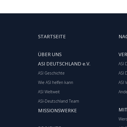
STARTSEITE
NA
ÜBER UNS
VE
ASI DEUTSCHLAND e.V.
ASI 
ASI Geschichte
ASI 
Wie ASI helfen kann
ASI 
ASI Weltweit
Ande
ASI-Deutschland Team
MI
MISSIONSWERKE
Werd