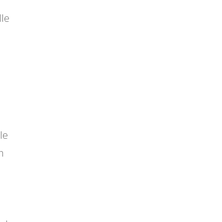
lle
le
n