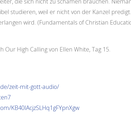
beiter, die sich nicht zu schämen brauchen. Niema
bel studieren, weil er nicht von der Kanzel predigt
verlangen wird. (Fundamentals of Christian Educati
Our High Calling von Ellen White, Tag 15.
de/zeit-mit-gott-audio/
ten7
p.com/KB40lAcjzSLHq1gFYpnXgw