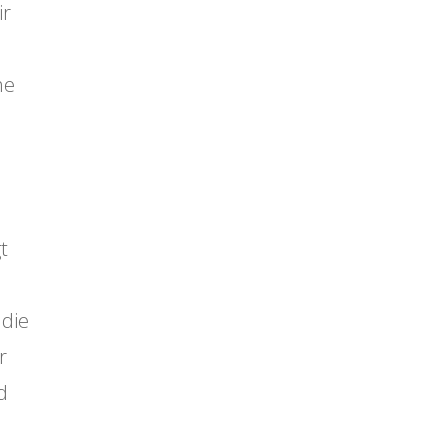
ir
he
t
 die
r
d