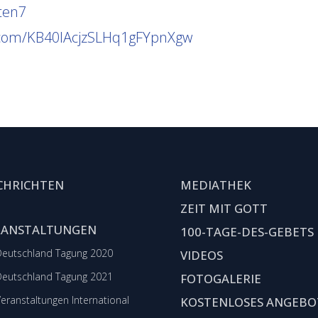
ten7
p.com/KB40lAcjzSLHq1gFYpnXgw
CHRICHTEN
MEDIATHEK
ZEIT MIT GOTT
RANSTALTUNGEN
100-TAGE-DES-GEBETS
Deutschland Tagung 2020
VIDEOS
Deutschland Tagung 2021
FOTOGALERIE
Veranstaltungen International
KOSTENLOSES ANGEBO