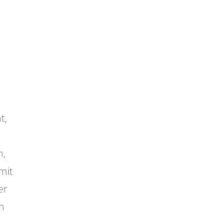
t,
n,
mit
er
h