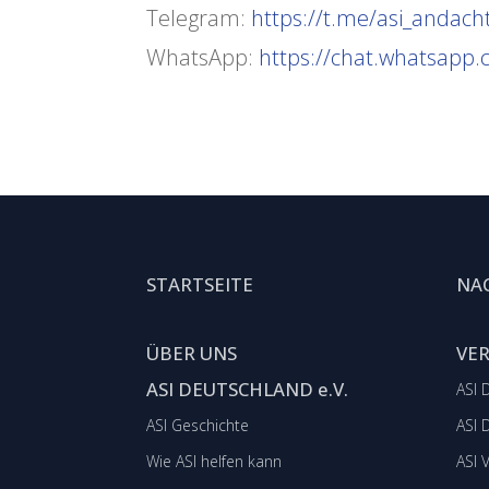
Telegram:
https://t.me/asi_andach
WhatsApp:
https://chat.whatsap
STARTSEITE
NA
ÜBER UNS
VE
ASI DEUTSCHLAND e.V.
ASI 
ASI Geschichte
ASI 
Wie ASI helfen kann
ASI 