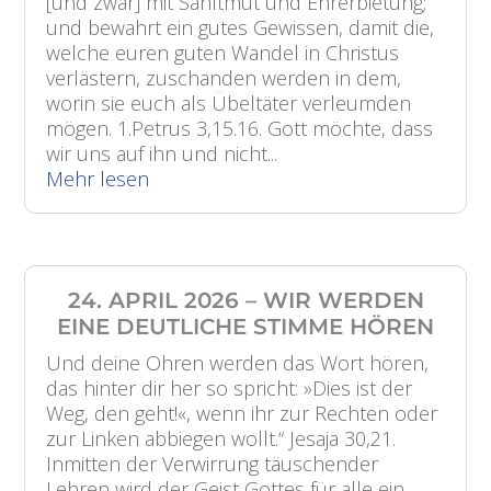
[und zwar] mit Sanftmut und Ehrerbietung;
und bewahrt ein gutes Gewissen, damit die,
welche euren guten Wandel in Christus
verlästern, zuschanden werden in dem,
worin sie euch als Übeltäter verleumden
mögen. 1.Petrus 3,15.16. Gott möchte, dass
wir uns auf ihn und nicht...
Mehr lesen
24. APRIL 2026 – WIR WERDEN
EINE DEUTLICHE STIMME HÖREN
Und deine Ohren werden das Wort hören,
das hinter dir her so spricht: »Dies ist der
Weg, den geht!«, wenn ihr zur Rechten oder
zur Linken abbiegen wollt.“ Jesaja 30,21.
Inmitten der Verwirrung täuschender
Lehren wird der Geist Gottes für alle ein