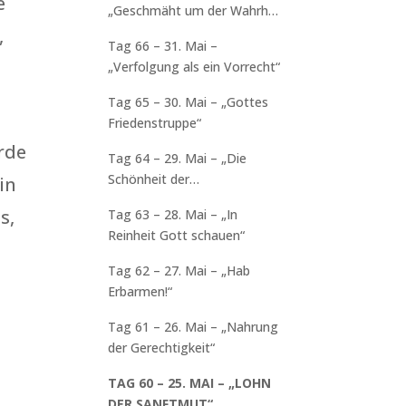
e
„Geschmäht um der Wahrheit
willen“
,
Tag 66 – 31. Mai –
„Verfolgung als ein Vorrecht“
Tag 65 – 30. Mai – „Gottes
Friedenstruppe“
erde
Tag 64 – 29. Mai – „Die
Schönheit der
in
Zerbrochenheit“
s,
Tag 63 – 28. Mai – „In
Reinheit Gott schauen“
Tag 62 – 27. Mai – „Hab
Erbarmen!“
Tag 61 – 26. Mai – „Nahrung
der Gerechtigkeit“
TAG 60 – 25. MAI – „LOHN
DER SANFTMUT“