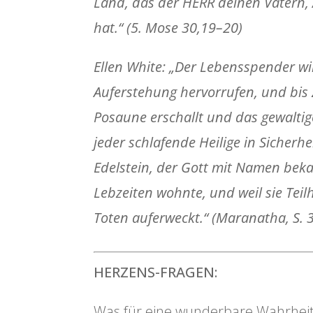
Land, das der HERR deinen Vätern,
hat.“
(5. Mose 30,19–20)
Ellen White:
„Der Lebensspender wir
Auferstehung hervorrufen, und bis 
Posaune erschallt und das gewalti
jeder schlafende Heilige in Sicherh
Edelstein, der Gott mit Namen bekan
Lebzeiten wohnte, und weil sie Tei
Toten auferweckt.“
(
Maranatha
, S. 
HERZENS-FRAGEN:
Was für eine wunderbare Wahrheit! G