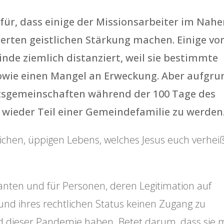
für, dass einige der Missionsarbeiter im Nah
erten geistlichen Stärkung machen. Einige vo
nde ziemlich distanziert, weil sie bestimmte
owie einen Mangel an Erweckung. Aber aufgru
etsgemeinschaften während der 100 Tage des
, wieder Teil einer Gemeindefamilie zu werden
ichen, üppigen Lebens, welches Jesus euch verhei
ranten und für Personen, deren Legitimation auf
und ihres rechtlichen Status keinen Zugang zu
nd dieser Pandemie haben. Betet darum, dass sie m