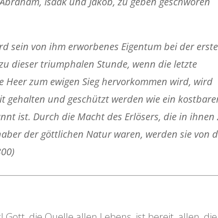
 Abraham, Isaak und Jakob, zu geben geschworen
d sein von ihm erworbenes Eigentum bei der erst
zu dieser triumphalen Stunde, wenn die letzte
ge Heer zum ewigen Sieg hervorkommen wird, wird
eit gehalten und geschützt werden wie ein kostbare
nt ist. Durch die Macht des Erlösers, die in ihnen
lhaber der göttlichen Natur waren, werden sie von 
300)
ott, die Quelle allen Lebens, ist bereit, allen, die