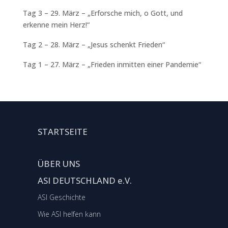
Tag 3 – 29. März – „Erforsche mich, o Gott, und
erkenne mein Herz!“
Tag 2 – 28. März – „Jesus schenkt Frieden“
Tag 1 – 27. März – „Frieden inmitten einer Pandemie“
STARTSEITE
ÜBER UNS
ASI DEUTSCHLAND e.V.
ASI Geschichte
Wie ASI helfen kann